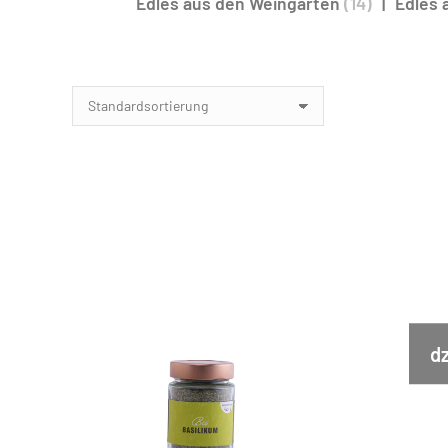
Edles aus den Weingärten
(14)
Edles 
dz