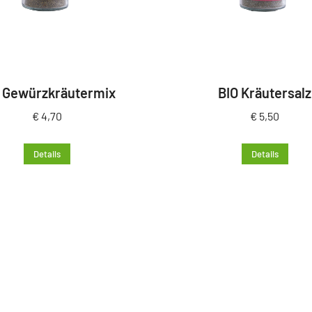
 Gewürzkräutermix
BIO Kräutersalz
€
4,70
€
5,50
Details
Details