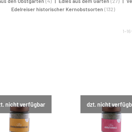
aus den Obstgärten
(4)
Edles aus dem Garten
(27)
Ve
Edelreiser historischer Kernobstsorten
(132)
1–16
t. nicht verfügbar
dzt. nicht verfüg