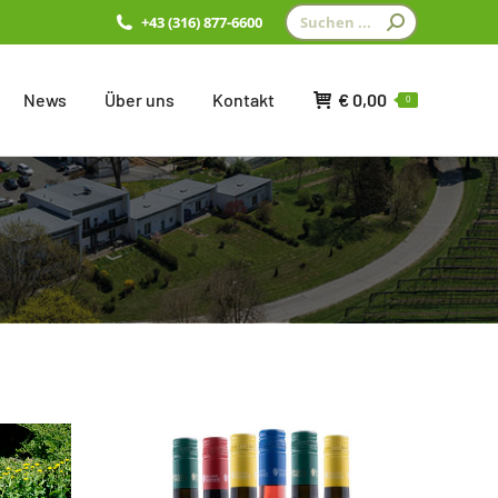
Search:
+43 (316) 877-6600
News
Über uns
Kontakt
€
0,00
0