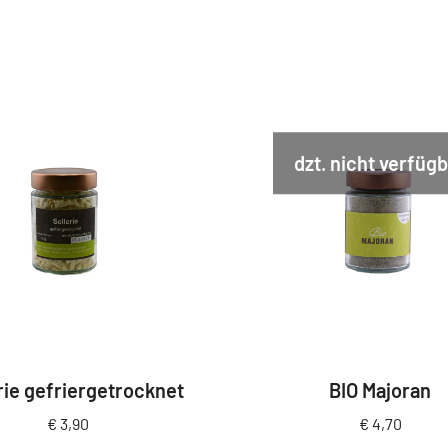
dzt. nicht verfüg
rie gefriergetrocknet
BIO Majoran
€
3,90
€
4,70