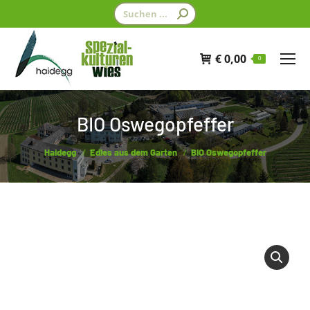
Search:
€
0,00
0
BIO Oswegopfeffer
You are here:
Haidegg
Edles aus dem Garten
BIO Oswegopfeffer