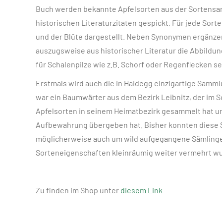
Buch werden bekannte Apfelsorten aus der Sortensam
historischen Literaturzitaten gespickt. Für jede Sort
und der Blüte dargestellt. Neben Synonymen ergänze
auszugsweise aus historischer Literatur die Abbildun
für Schalenpilze wie z.B. Schorf oder Regenflecken s
Erstmals wird auch die in Haidegg einzigartige Sa
war ein Baumwärter aus dem Bezirk Leibnitz, der im
Apfelsorten in seinem Heimatbezirk gesammelt hat un
Aufbewahrung übergeben hat. Bisher konnten diese So
möglicherweise auch um wild aufgegangene Sämlinge 
Sorteneigenschaften kleinräumig weiter vermehrt w
Zu finden im Shop unter
diesem Link