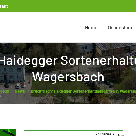
takt
Home
Onlineshop
 Haidegger Sortenerhalt
Wagersbach
u are here:
idegg
News
Druckfrisch: Haidegger Sortenerhaltungsgarten in Wagersb