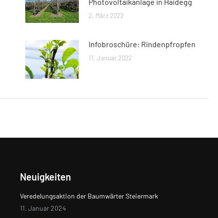
Photovoltaikanlage in Haidegg
2. März 2022
Infobroschüre: Rindenpfropfen
11. Januar 2022
Neuigkeiten
Veredelungsaktion der Baumwärter Steiermark
11. Januar 2024