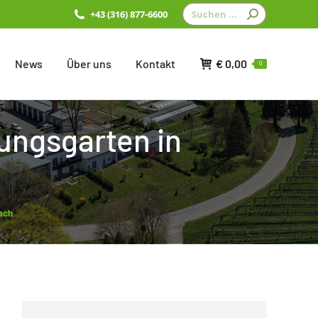
Search:
+43 (316) 877-6600
News
Über uns
Kontakt
€
0,00
0
ungsgarten in
ach