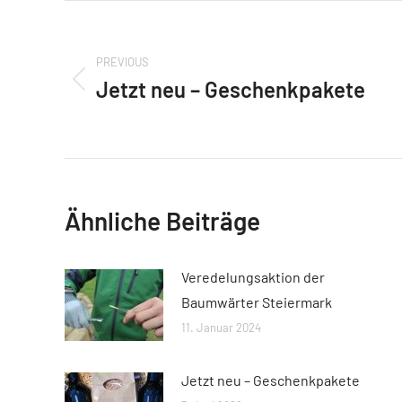
Post
navigation
PREVIOUS
Jetzt neu – Geschenkpakete
Previous
post:
Ähnliche Beiträge
Veredelungsaktion der
Baumwärter Steiermark
11. Januar 2024
Jetzt neu – Geschenkpakete