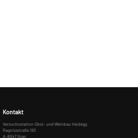
Kontakt
Versuchsstation Obst- und Weinbau Haidegg
Ragnitzstraße 193
A-8047 Graz