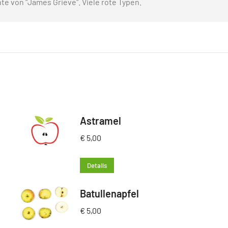
e von "James Grieve". Viele rote Typen.
Astramel
€
5,00
Details
Batullenapfel
€
5,00