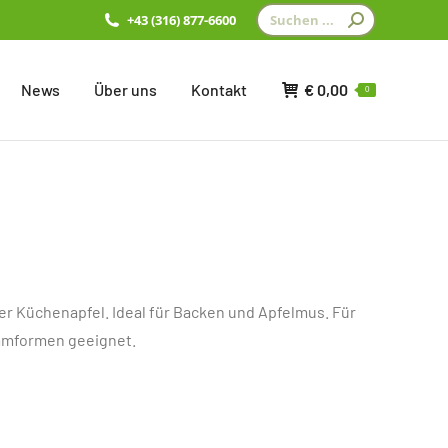
Search:
+43 (316) 877-6600
News
Über uns
Kontakt
€
0,00
0
er Küchenapfel. Ideal für Backen und Apfelmus. Für
mmformen geeignet.