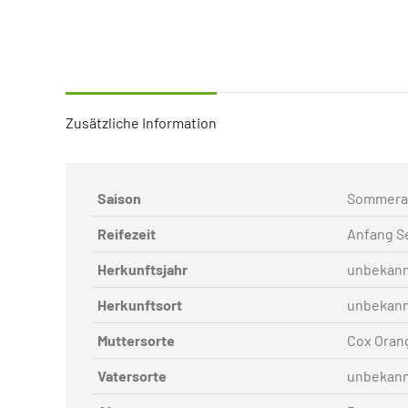
Zusätzliche Information
Saison
Sommera
Reifezeit
Anfang S
Herkunftsjahr
unbekan
Herkunftsort
unbekan
Muttersorte
Cox Oran
Vatersorte
unbekan