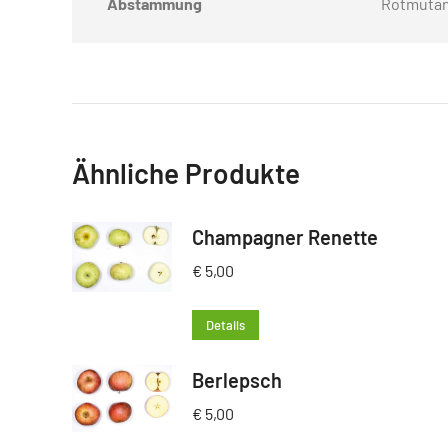
Abstammung
Rotmutant
Ähnliche Produkte
Champagner Renette
€
5,00
Details
Berlepsch
€
5,00