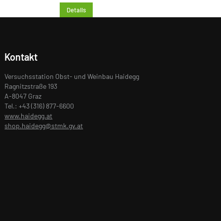
Details
Kontakt
Versuchsstation Obst- und Weinbau Haidegg
Ragnitzstraße 193
A-8047 Graz
Tel.: +43 (316) 877-6600
www.haidegg.at
shop.haidegg@stmk.gv.at