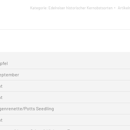
Kategorie:
Edelreiser historischer Kernobstsorten
Artike
pfel
eptember
nt
nt
genrenette/Potts Seedling
nt