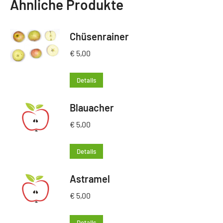
Ähnliche Produkte
Chüsenrainer
€
5,00
Details
Blauacher
€
5,00
Details
Astramel
€
5,00
Details