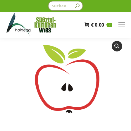
Search:
€
0,00
0