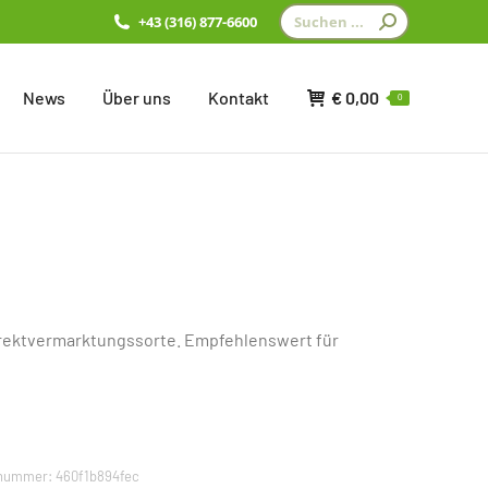
Search:
+43 (316) 877-6600
News
Über uns
Kontakt
€
0,00
0
irektvermarktungssorte. Empfehlenswert für
lnummer:
460f1b894fec