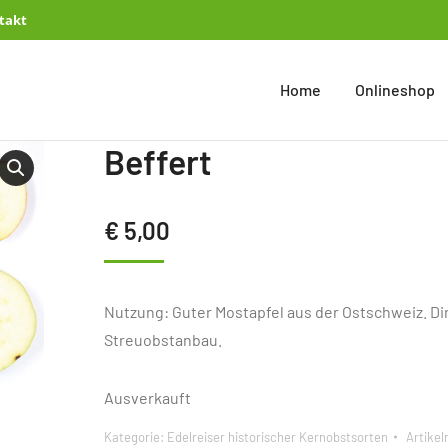
takt
Home
Onlineshop
Beffert
€
5,00
Nutzung: Guter Mostapfel aus der Ostschweiz. D
Streuobstanbau.
Ausverkauft
Kategorie:
Edelreiser historischer Kernobstsorten
Artike