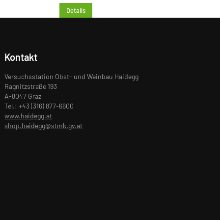
Details
Kontakt
Versuchsstation Obst- und Weinbau Haidegg
Ragnitzstraße 193
A-8047 Graz
Tel.: +43 (316) 877-6600
www.haidegg.at
shop.haidegg@stmk.gv.at