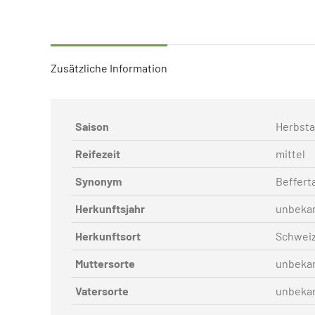
Zusätzliche Information
Saison
Herbsta
Reifezeit
mittel
Synonym
Beffert
Herkunftsjahr
unbeka
Herkunftsort
Schwei
Muttersorte
unbeka
Vatersorte
unbeka