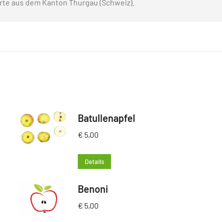
rte aus dem Kanton Thurgau (Schweiz).
Batullenapfel
€
5,00
Details
Benoni
€
5,00