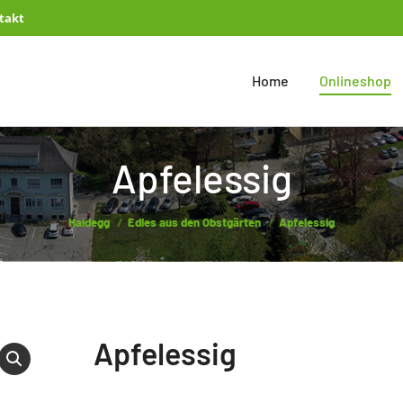
takt
Home
Onlineshop
Apfelessig
You are here:
Haidegg
Edles aus den Obstgärten
Apfelessig
Apfelessig