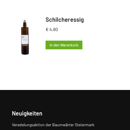
Schilcheressig
€
4,80
In den Warenkorb
Neuigkeiten
Veredelungsaktion der Baumwärter Steiermark