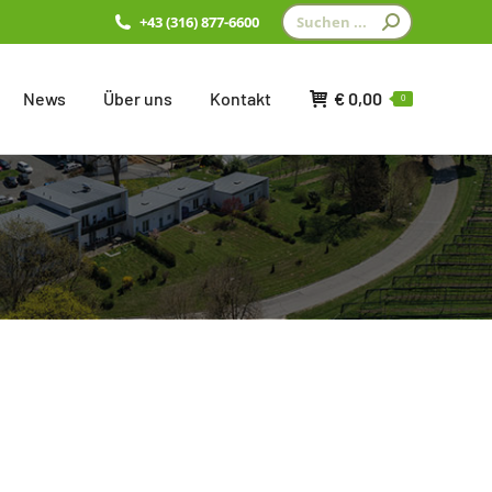
Search:
+43 (316) 877-6600
News
Über uns
Kontakt
€
0,00
0