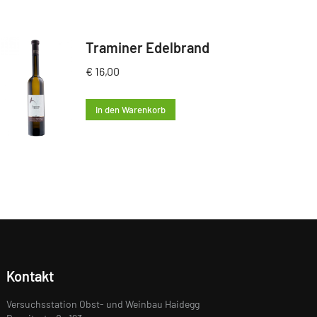
Traminer Edelbrand
€
16,00
In den Warenkorb
Kontakt
Versuchsstation Obst- und Weinbau Haidegg