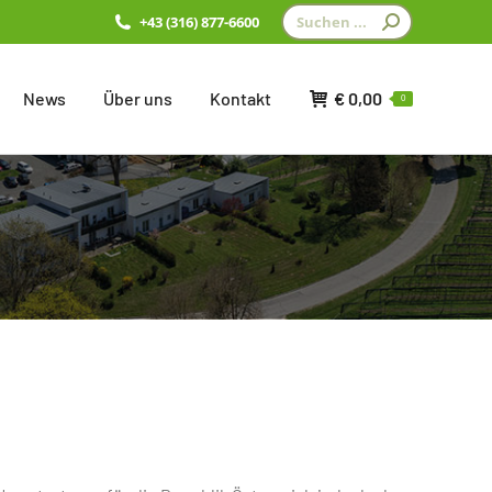
Search:
+43 (316) 877-6600
News
Über uns
Kontakt
€
0,00
0