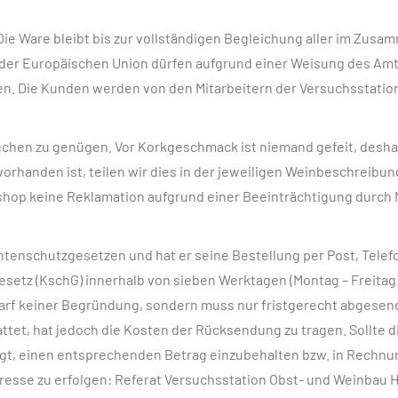
ie Ware bleibt bis zur vollständigen Begleichung aller im Zus
der Europäischen Union dürfen aufgrund einer Weisung des Amt
 Die Kunden werden von den Mitarbeitern der Versuchsstation
hen zu genügen. Vor Korkgeschmack ist niemand gefeit, deshalb
 vorhanden ist, teilen wir dies in der jeweiligen Weinbeschreib
etshop keine Reklamation aufgrund einer Beeinträchtigung durch
tenschutzgesetzen und hat er seine Bestellung per Post, Telefo
tz (KschG) innerhalb von sieben Werktagen (Montag – Freitag)
edarf keiner Begründung, sondern muss nur fristgerecht abgese
ttet, hat jedoch die Kosten der Rücksendung zu tragen. Sollte d
t, einen entsprechenden Betrag einzubehalten bzw. in Rechnun
esse zu erfolgen: Referat Versuchsstation Obst- und Weinbau Hai