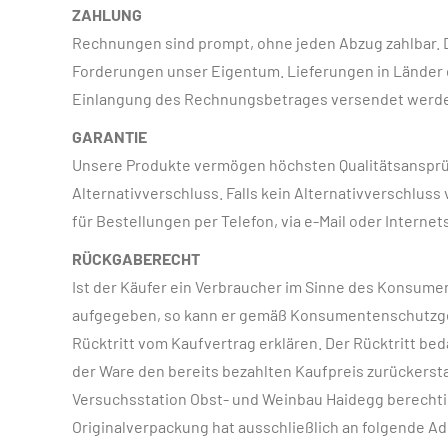
ZAHLUNG
Rechnungen sind prompt, ohne jeden Abzug zahlbar. D
Forderungen unser Eigentum. Lieferungen in Länder 
Einlangung des Rechnungsbetrages versendet werden.
GARANTIE
Unsere Produkte vermögen höchsten Qualitätsansprüc
Alternativverschluss. Falls kein Alternativverschluss
für Bestellungen per Telefon, via e-Mail oder Intern
RÜCKGABERECHT
Ist der Käufer ein Verbraucher im Sinne des Konsumen
aufgegeben, so kann er gemäß Konsumentenschutzgese
Rücktritt vom Kaufvertrag erklären. Der Rücktritt b
der Ware den bereits bezahlten Kaufpreis zurückersta
Versuchsstation Obst- und Weinbau Haidegg berechtig
Originalverpackung hat ausschließlich an folgende Adr