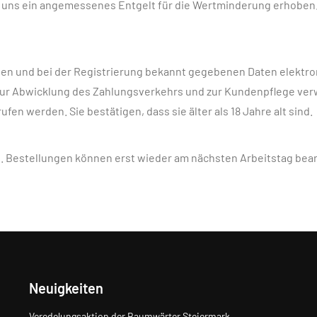
n uns ein angemessenes Entgelt für die Wertminderung erhoben.
rten und bei der Registrierung bekannt gegebenen Daten elektro
, zur Abwicklung des Zahlungsverkehrs und zur Kundenpflege ve
fen werden. Sie bestätigen, dass sie älter als 18 Jahre alt sind.
ub. Bestellungen können erst wieder am nächsten Arbeitstag bea
Neuigkeiten
Veredelungsaktion der Baumwärter Steiermark