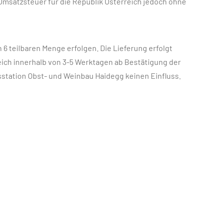
 Umsatzsteuer für die Republik Österreich jedoch ohne
6 teilbaren Menge erfolgen. Die Lieferung erfolgt
eich innerhalb von 3-5 Werktagen ab Bestätigung der
sstation Obst- und Weinbau Haidegg keinen Einfluss.