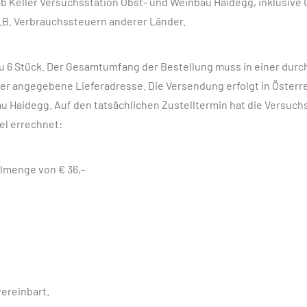
b Keller Versuchsstation Obst- und Weinbau Haidegg, inklusive
.B. Verbrauchssteuern anderer Länder.
u 6 Stück. Der Gesamtumfang der Bestellung muss in einer durch 
ler angegebene Lieferadresse. Die Versendung erfolgt in Österr
u Haidegg. Auf den tatsächlichen Zustelltermin hat die Versuch
el errechnet:
lmenge von € 36,-
ereinbart.