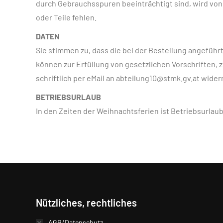
durch Gebrauchsspuren beeinträchtigt sind, wird vo
oder Teile fehlen.
DATEN
Sie stimmen zu, dass die bei der Bestellung angefüh
können zur Erfüllung von gesetzlichen Vorschriften
schriftlich per eMail an abteilung10@stmk.gv.at widerru
BETRIEBSURLAUB
In den Zeiten der Weihnachtsferien ist Betriebsurla
Nützliches, rechtliches
AGB/Datenschutz