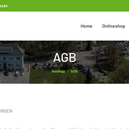
takt
Home
Onlineshop
AGB
You are here:
Haidegg
AGB
UNGEN